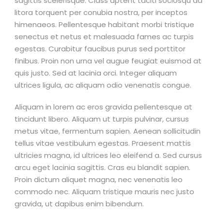
sagittis scelerisque. Class aptent taciti sociosqu ad
litora torquent per conubia nostra, per inceptos
himenaeos. Pellentesque habitant morbi tristique
senectus et netus et malesuada fames ac turpis
egestas. Curabitur faucibus purus sed porttitor
finibus. Proin non urna vel augue feugiat euismod at
quis justo. Sed at lacinia orci. Integer aliquam
ultrices ligula, ac aliquam odio venenatis congue.
Aliquam in lorem ac eros gravida pellentesque at
tincidunt libero. Aliquam ut turpis pulvinar, cursus
metus vitae, fermentum sapien. Aenean sollicitudin
tellus vitae vestibulum egestas. Praesent mattis
ultricies magna, id ultrices leo eleifend a. Sed cursus
arcu eget lacinia sagittis. Cras eu blandit sapien.
Proin dictum aliquet magna, nec venenatis leo
commodo nec. Aliquam tristique mauris nec justo
gravida, ut dapibus enim bibendum.