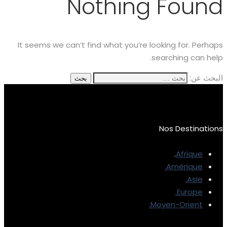
Nothing Found
It seems we can’t find what you’re looking for. Perhaps
searching can help.
البحث عن:
Nos Destinations
.
Afrique
Amérique.
Asie.
Europe.
Moyen-Orient.