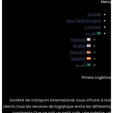
Menu
Accueil
Nos Tarifs En Ligne
Contact
العربية
Français
English
Deutsch
Español
العربية
Ptrans Logistics
Société de transport international, nous offrons à nos
clients tous les services de logiqtique entre les différents
continents.Que ce soit un petit colis, une palette, un