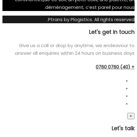
déménagement, c’est pareil pour nous.
Ptrans by Plogistics. All rights reserved.
Let's get in touch
Give us a call or drop by anytime, we endeavour to
answer all enquiries within 24 hours on business days.
+ (40) 0760 0760
×
Let's talk